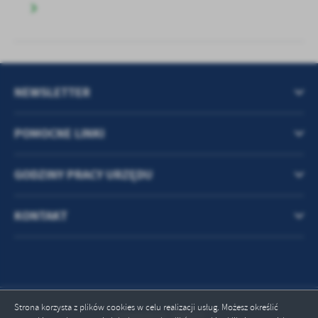
NEWSLETTER
POMOCNE LINKI
GODZINY PRACY URZĘDU
KONTAKT
Strona korzysta z plików cookies w celu realizacji usług. Możesz określić
Odwiedzin: 156071