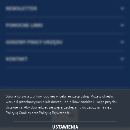
NEWSLETTER
POMOCNE LINKI
GODZINY PRACY URZĘDU
KONTAKT
Strona korzysta z plików cookies w celu realizacji usług. Możesz określić
Odwiedzin: 156070
warunki przechowywania lub dostępu do plików cookies klikając przycisk
Ustawienia. Aby dowiedzieć się więcej zachęcamy do zapoznania się z
Polityką Cookies oraz Polityką Prywatności.
ZAPISZ WYBRANE
USTAWIENIA